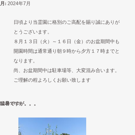
月:
お盆期間 開園時間のお知らせ
2024.07.26
2024年7月
日頃より当霊園に格別のご高配を賜り誠にありが
とうございます。
８月１３日（火）～１６日（金）のお盆期間中も
開園時間は通常通り朝９時から夕方１７時までと
なります。
尚、お盆期間中は駐車場等、大変混み合います。
ご理解の程よろしくお願い致します
猛暑ですが。。。
2024.07.05