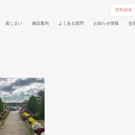
墓じまい
施設案内
よくある質問
お知らせ情報
交
墓地
ついのしるべ 樹木葬
ついのしる