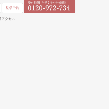
通アクセス
べ 合祀墓